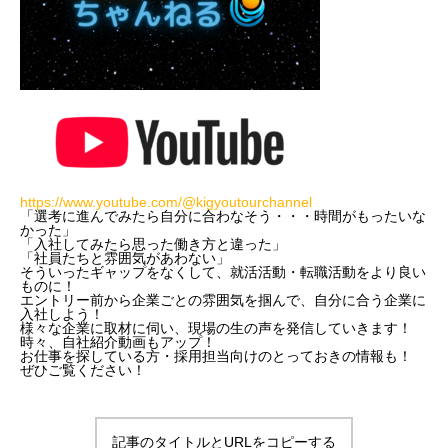
https://www.youtube.com/@kigyoutourchannel
「選考に進んでみたら自分に合わなそう・・・時間がもったいな
かった」
「入社してみたら思った働き方と違った」
「社員たちと雰囲気があわない」
そういったギャップをなくして、就活活動・転職活動をより良い
ものに！
エントリー前から企業ごとの雰囲気を掴んで、自分に合う企業に
入社しよう！
様々な企業に取材に伺い、現場の生の声を発信していきます！
時々、自社紹介動画もアップ！
お仕事を探している方・採用担当向けのとっておきの情報も！
ぜひご覧ください！
記事のタイトルとURLをコピーする